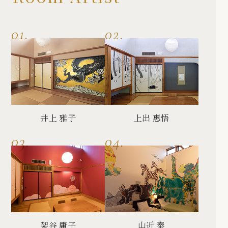
井上 雅子
上出 惠悟
架谷 庸子
山近 泰