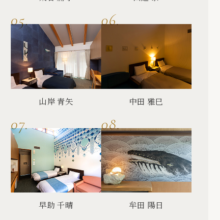
山岸 青矢
中田 雅巳
早助 千晴
牟田 陽日