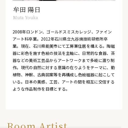
牟田 陽日
Muta Youka
2008年ロンドン、ゴールドスミスカレッジ、ファイン
アート科卒業。2012年石川県立九谷焼技術研修所卒
業。現在、石川県能美市にて工房兼住居を構える。陶磁
器に彩色を施す色絵の技法を主軸に、日常的な食器、茶
器などの美術工芸品からアートワークまで多岐に渡り制
作。現代の自然に対する意識の在りようをテーマに、動
植物、神獣、古典図案等を再構成し色絵磁器に起こして
いる。日本の美感、工芸、アートの間を相互に交信する
ような作品制作を目標とする。
Room Artist