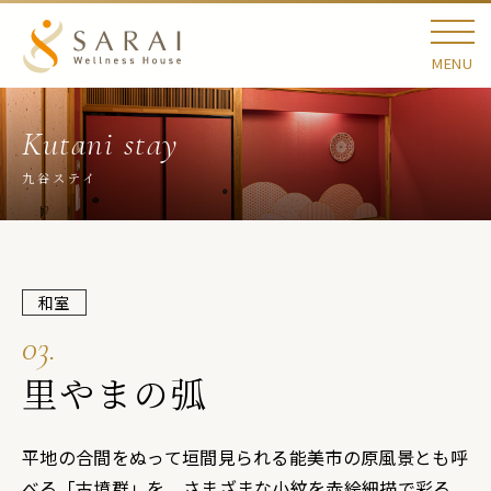
MENU
九谷ステイ
和室
03.
里やまの弧
平地の合間をぬって垣間見られる能美市の原風景とも呼
べる「古墳群」を、さまざまな小紋を赤絵細描で彩る