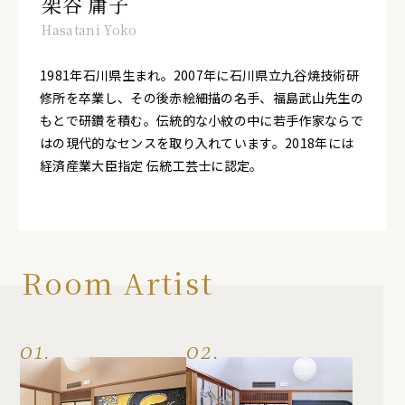
架谷 庸子
Hasatani Yoko
1981年石川県生まれ。2007年に石川県立九谷焼技術研
修所を卒業し、その後赤絵細描の名手、福島武山先生の
もとで研鑽を積む。伝統的な小紋の中に若手作家ならで
はの現代的なセンスを取り入れています。2018年には
経済産業大臣指定 伝統工芸士に認定。
Room Artist