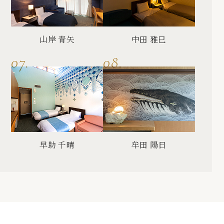
山岸 青矢
中田 雅巳
早助 千晴
牟田 陽日