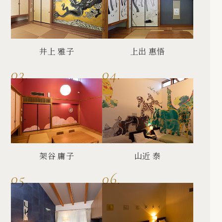
井上 雅子
上出 惠悟
架谷 庸子
山近 泰